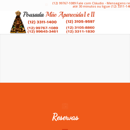
(12) 99767-1089 Fale com Cláudio - Mensagens 
até 30 minutos ou ligue (12) 3311-14
Reservas