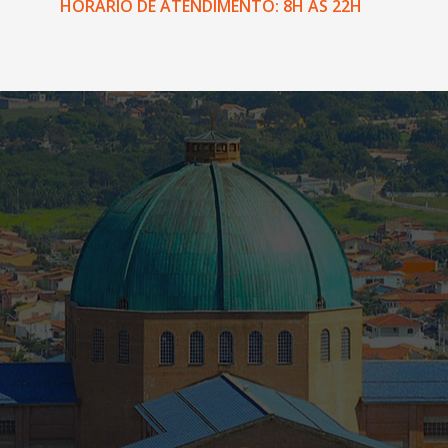
HORÁRIO DE ATENDIMENTO: 8H ÀS 22H
Conheça nossa região
Localizado no Vale do Paraíba, entre as
duas cidades mais importantes do país,
São Paulo e Rio de Janeiro encontra-se o
maior patrimônio Mariano do mundo, o
Santuário de Nossa Senhora da
Conceição Aparecida
, que recebe