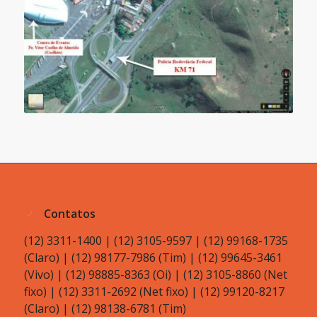
Contatos
(12) 3311-1400 | (12) 3105-9597 | (12) 99168-1735
(Claro) | (12) 98177-7986 (Tim) | (12) 99645-3461
(Vivo) | (12) 98885-8363 (Oi) | (12) 3105-8860 (Net
fixo) | (12) 3311-2692 (Net fixo) | (12) 99120-8217
(Claro) | (12) 98138-6781 (Tim)